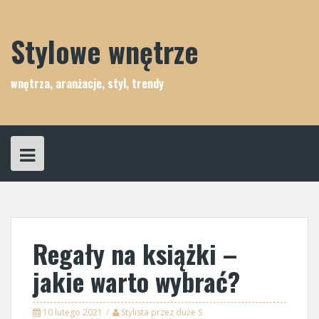
Skip
to
content
Stylowe wnętrze
wnętrza, aranżacje, styl, trendy
Regały na książki –
jakie warto wybrać?
10 lutego 2021
Stylista przez duże S